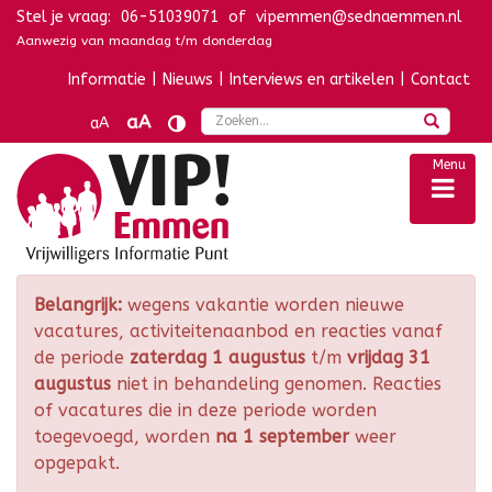
Stel je vraag:
06-51039071
of
vipemmen@sednaemmen.nl
Navigatie overslaan
Aanwezig van maandag t/m donderdag
Informatie
|
Nieuws
|
Interviews en artikelen
|
Contact
Zoek
aA
aA
Menu
Belangrijk:
wegens vakantie worden nieuwe
vacatures, activiteitenaanbod en reacties vanaf
de periode
zaterdag 1 augustus
t/m
vrijdag 31
augustus
niet in behandeling genomen. Reacties
of vacatures die in deze periode worden
toegevoegd, worden
na 1 september
weer
opgepakt.