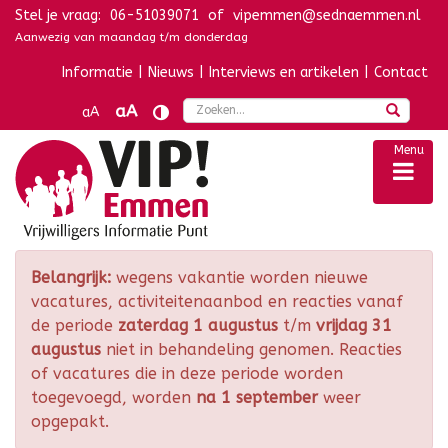
Stel je vraag:
06-51039071
of
vipemmen@sednaemmen.nl
Navigatie overslaan
Aanwezig van maandag t/m donderdag
Informatie
|
Nieuws
|
Interviews en artikelen
|
Contact
Zoek
aA
aA
Menu
Belangrijk:
wegens vakantie worden nieuwe
vacatures, activiteitenaanbod en reacties vanaf
de periode
zaterdag 1 augustus
t/m
vrijdag 31
augustus
niet in behandeling genomen. Reacties
of vacatures die in deze periode worden
toegevoegd, worden
na 1 september
weer
opgepakt.