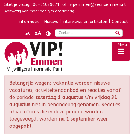
Stel je vraag:
06-51039071
of
vipemmen@sednaemmen.nl
Navigatie overslaan
Aanwezig van maandag t/m donderdag
Informatie
|
Nieuws
|
Interviews en artikelen
|
Contact
Zoek
aA
aA
Menu
Belangrijk:
wegens vakantie worden nieuwe
vacatures, activiteitenaanbod en reacties vanaf
de periode
zaterdag 1 augustus
t/m
vrijdag 31
augustus
niet in behandeling genomen. Reacties
of vacatures die in deze periode worden
toegevoegd, worden
na 1 september
weer
opgepakt.