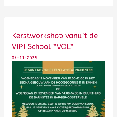
Kerstworkshop vanuit de
VIP! School *VOL*
07-11-2025