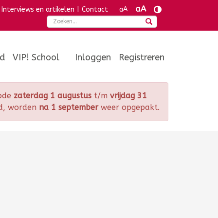
aA
Interviews en artikelen
|
Contact
aA
Zoeken
od
VIP! School
Inloggen
Registreren
iode
zaterdag 1 augustus
t/m
vrijdag 31
gd, worden
na 1 september
weer opgepakt.