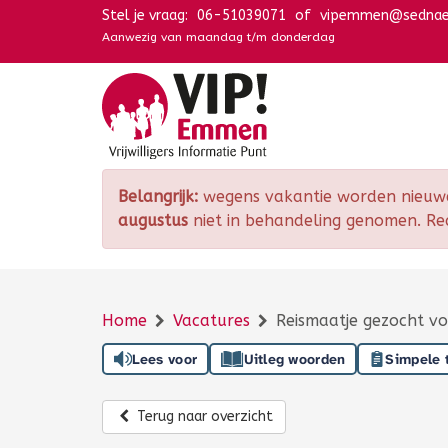
Stel je vraag:
Navigatie overslaan
06-51039071
of
vipemmen@sedna
Aanwezig van maandag t/m donderdag
Belangrijk:
wegens vakantie worden nieuwe 
augustus
niet in behandeling genomen. Re
Home
Vacatures
Reismaatje gezocht vo
Lees voor
Uitleg woorden
Simpele 
Terug naar overzicht