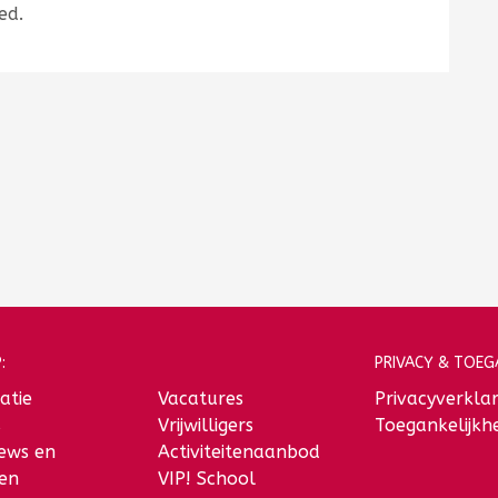
ed.
:
PRIVACY & TOEGA
atie
Vacatures
Privacyverklar
s
Vrijwilligers
Toegankelijkhe
iews en
Activiteitenaanbod
len
VIP! School