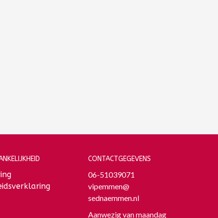
NKELIJKHEID
CONTACTGEGEVENS
ing
06-51039071
idsverklaring
vipemmen@
sednaemmen.nl
Aanwezig van maandag