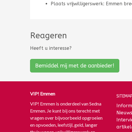
Plaats vrijwilligerswerk: Emmen bre
Reageren
Heeft u interesse?
Bemiddel mij met de aanbieder!
VIP! Emmen
SITEMAP
VIP! Emmen is onderdeel van Sedna
Inform
Emmen. Je kunt bij ons terecht met
Nieuw
vragen over bijvoorbeeld opgroeien
Interv
en opvoeden, leefstijl, geld, langer
artike
thuis wonen, vrijwilligerswerk en