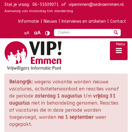
Stel je vraag:
06-51039071
of
vipemmen@sednaemmen.nl
Navigatie overslaan
Aanwezig van maandag t/m donderdag
Informatie
|
Nieuws
|
Interviews en artikelen
|
Contact
Zoek
aA
aA
Menu
Belangrijk:
wegens vakantie worden nieuwe
vacatures, activiteitenaanbod en reacties vanaf
de periode
zaterdag 1 augustus
t/m
vrijdag 31
augustus
niet in behandeling genomen. Reacties
of vacatures die in deze periode worden
toegevoegd, worden
na 1 september
weer
opgepakt.