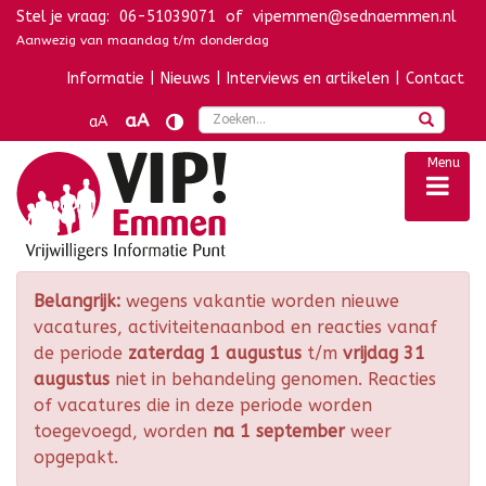
Stel je vraag:
06-51039071
of
vipemmen@sednaemmen.nl
Navigatie overslaan
Aanwezig van maandag t/m donderdag
Informatie
|
Nieuws
|
Interviews en artikelen
|
Contact
Zoek
aA
aA
Menu
Belangrijk:
wegens vakantie worden nieuwe
vacatures, activiteitenaanbod en reacties vanaf
de periode
zaterdag 1 augustus
t/m
vrijdag 31
augustus
niet in behandeling genomen. Reacties
of vacatures die in deze periode worden
toegevoegd, worden
na 1 september
weer
opgepakt.